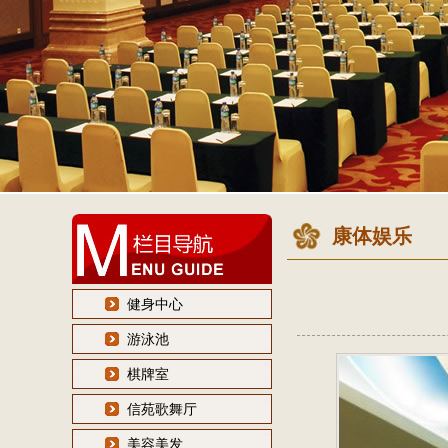
康体娱乐
健身中心
游泳池
棋牌室
信苑歌舞厅
美容美发