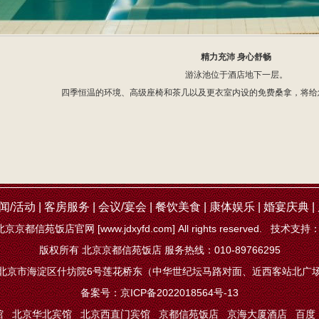
精力充沛 身心舒畅
游泳池位于酒店地下一层。
四季恒温的环境、高级座椅和茶几以及更衣室内设的免费桑拿，将给
闻/活动
|
客房服务
|
会议/宴会
|
餐饮美食
|
康体娱乐
|
婚宴庆典
|
北京京都信苑饭店官网 [www.jdxyfd.com] All rights reserved. 技术支持
版权所有 北京京都信苑饭店 服务热线：010-89766295
北京市海淀区什坊院6号莲花桥东（中华世纪坛马路对面、近西客站北广
备案号：京ICP备2022018564号-13
馆
北京华北宾馆
北京西直门宾馆
京都信苑饭店
京海大厦酒店
百度