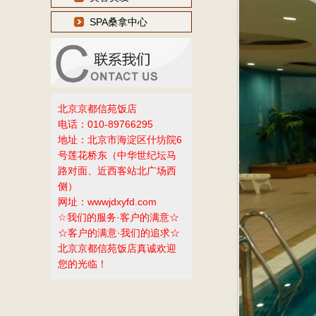
SPA桑拿中心
北京京都信苑饭店
电话：010-89766295
地址：北京市海淀区什坊院6
号莲花桥东（中华世纪坛马
路对面、近西客站北广场西
侧）
网址：wwwjdxyfd.com
☆我们的服务·客户的满意☆
☆客户的满意·我们的追求☆
北京京都信苑饭店真诚欢迎
您的光临！