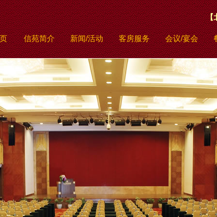
【
页
信苑简介
新闻/活动
客房服务
会议/宴会